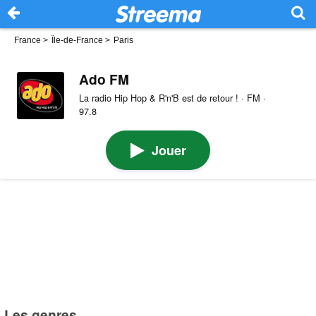
France
>
Île-de-France
>
Paris
Ado FM
La radio Hip Hop & R'n'B est de retour ! · FM ·
97.8
Jouer
Les genres