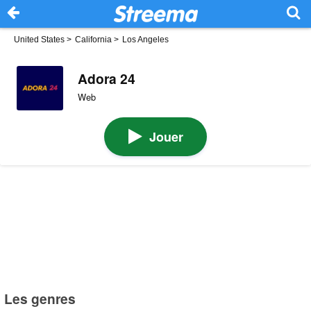
United States
>
California
>
Los Angeles
Adora 24
Web
Jouer
Les genres