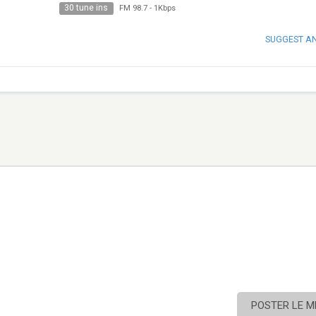
30 tune ins
FM 98.7
-
1Kbps
SUGGEST A
POSTER LE 