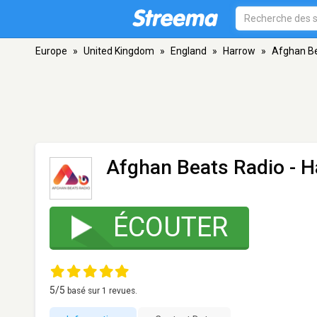
Europe
»
United Kingdom
»
England
»
Harrow
»
Afghan Be
Afghan Beats Radio
- H
ÉCOUTER
5
/5
basé sur
1
revues.