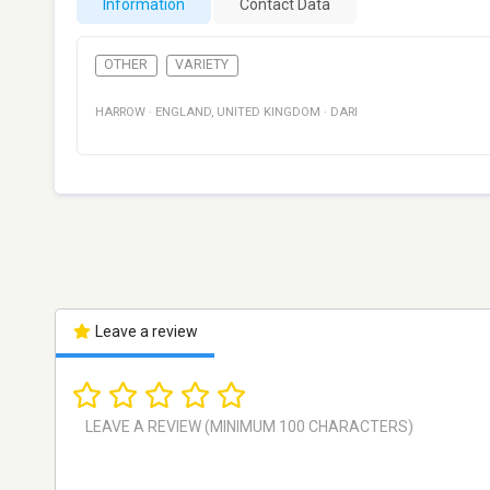
Information
Contact Data
OTHER
VARIETY
HARROW
·
ENGLAND
,
UNITED KINGDOM
·
DARI
Leave a review