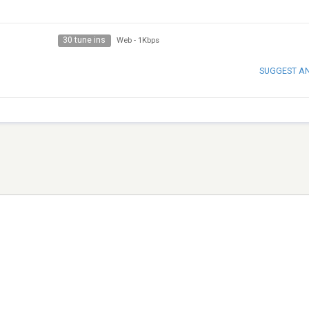
30 tune ins
Web
-
1Kbps
SUGGEST A