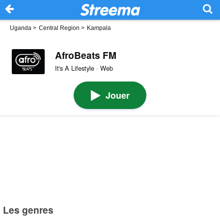
Uganda
>
Central Region
>
Kampala
AfroBeats FM
It's A Lifestyle · Web
Jouer
Les genres