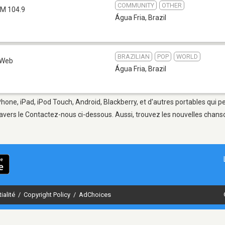
COMMUNITY
OTHER
FM 104.9
Água Fria
,
Brazil
BRAZILIAN
POP
WORLD
Web
Água Fria
,
Brazil
Phone, iPad, iPod Touch, Android, Blackberry, et d'autres portables qui 
avers le Contactez-nous ci-dessous. Aussi, trouvez les nouvelles chanson
ialité
/
Copyright Policy
/
AdChoices