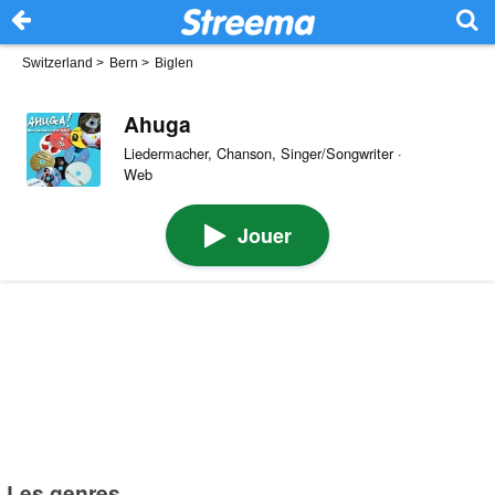
Switzerland
>
Bern
>
Biglen
Ahuga
Liedermacher, Chanson, Singer/Songwriter ·
Web
Jouer
Les genres