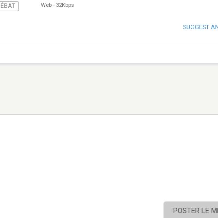
Web
-
32Kbps
DÉBAT
SUGGEST A
POSTER LE 