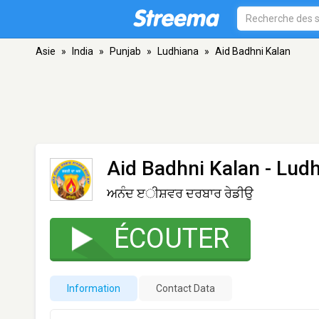
Asie
»
India
»
Punjab
»
Ludhiana
»
Aid Badhni Kalan
Aid Badhni Kalan
- Ludh
ਅਨੰਦ ੲੀਸ਼ਵਰ ਦਰਬਾਰ ਰੇਡੀਉ
ÉCOUTER
Information
Contact Data