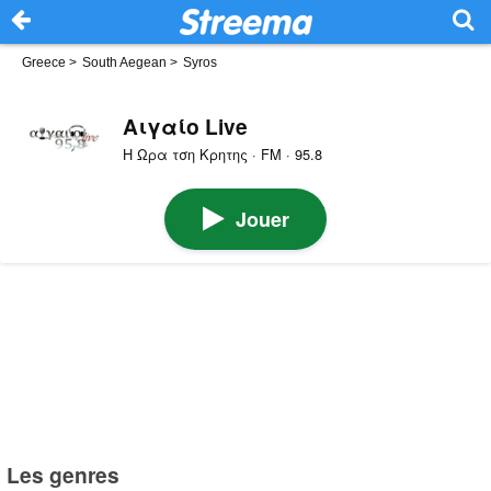
Greece
>
South Aegean
>
Syros
Αιγαίο Live
Η Ωρα τση Κρητης · FM · 95.8
Jouer
Les genres