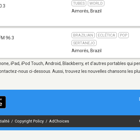
TUBES
WORLD
0.3
Aimorés
,
Brazil
BRAZILIAN
ECLÉTICA
POP
FM 96.3
SERTANEJO
Aimorés
,
Brazil
hone, iPad, iPod Touch, Android, Blackberry, et d'autres portables qui p
ontactez-nous ci-dessous. Aussi, trouvez les nouvelles chansons les plu
ialité
/
Copyright Policy
/
AdChoices