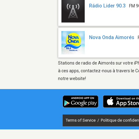
Rádio Lider 90.3
FM 9
Nova Onda Aimorés
Stations de radio de Aimorés sur votre iP
à ces apps, contactez-nous à travers le C
notre website!
Terms of Service
/
Politique de confident