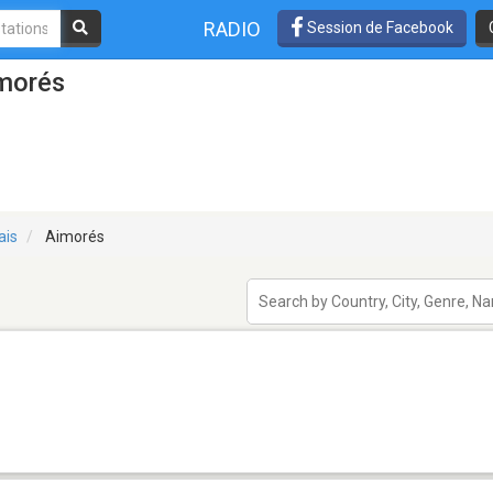
RADIO
Session de Facebook
imorés
ais
Aimorés