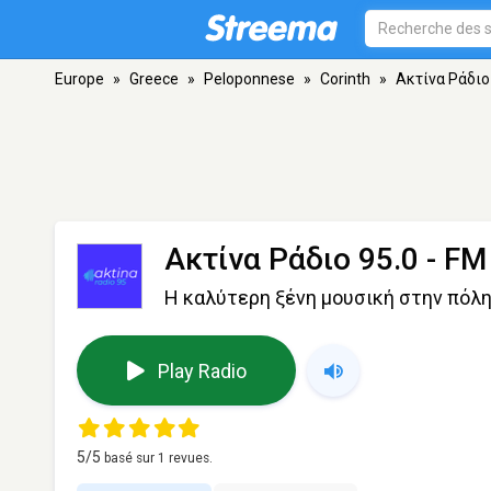
Europe
»
Greece
»
Peloponnese
»
Corinth
»
Ακτίνα Ράδιο
Ακτίνα Ράδιο 95.0
- FM 
H καλύτερη ξένη μουσική στην πόλ
Play Radio
5
/5
basé sur
1
revues.