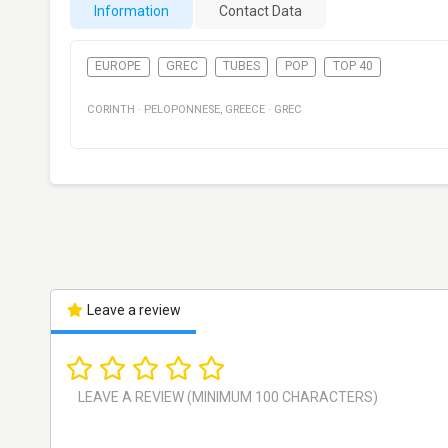
Information
Contact Data
EUROPE
GREC
TUBES
POP
TOP 40
CORINTH
·
PELOPONNESE
,
GREECE
·
GREC
Leave a review