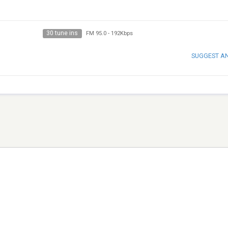
30 tune ins
FM 95.0
-
192Kbps
SUGGEST A