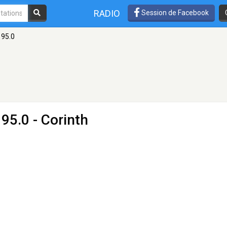
RADIO
Session de Facebook
 95.0
95.0 - Corinth
η