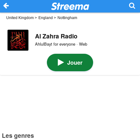
United Kingdom
>
England
>
Nottingham
Al Zahra Radio
AhlulBayt for everyone · Web
Jouer
Les genres