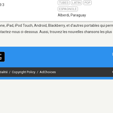
TUBES
LATIN
POP
9.3
ESPAGNOLE
Alberdi
,
Paraguay
one, iPad, iPod Touch, Android, Blackberry, et d'autres portables qui pe
tactez-nous ci-dessous. Aussi, trouvez les nouvelles chansons les plus 
ialité
/
Copyright Policy
/
AdChoices