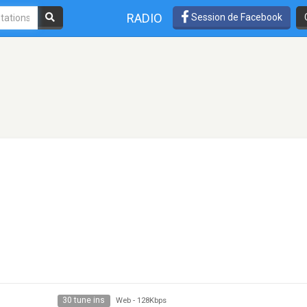
RADIO
Session de Facebook
30 tune ins
Web
-
128Kbps