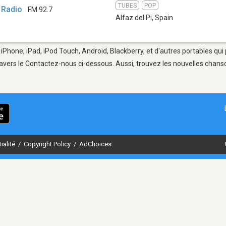
TUBES
POP
 Radio
FM 92.7
Alfaz del Pi
,
Spain
e iPhone, iPad, iPod Touch, Android, Blackberry, et d'autres portables qu
avers le Contactez-nous ci-dessous. Aussi, trouvez les nouvelles chanson
ialité
/
Copyright Policy
/
AdChoices