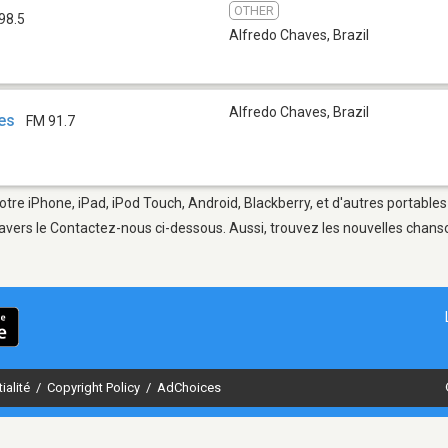
OTHER
98.5
Alfredo Chaves
,
Brazil
Alfredo Chaves
,
Brazil
es
FM 91.7
otre iPhone, iPad, iPod Touch, Android, Blackberry, et d'autres portable
avers le Contactez-nous ci-dessous. Aussi, trouvez les nouvelles chanson
ialité
/
Copyright Policy
/
AdChoices