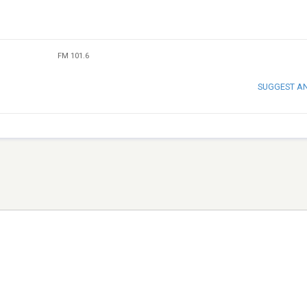
FM 101.6
SUGGEST A