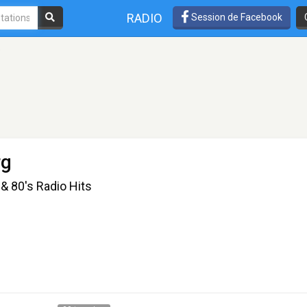
RADIO
Session de Facebook
o
rg
 80's Radio Hits