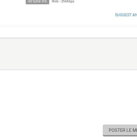
30 tune ins
Web
-
256Kbps
SUGGEST A
POSTER LE 