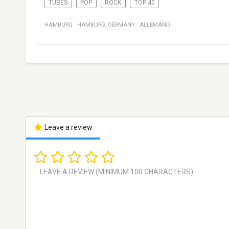
TUBES
POP
ROCK
TOP 40
HAMBURG
·
HAMBURG
,
GERMANY
·
ALLEMAND
Leave a review