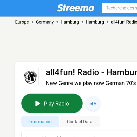
Europe
»
Germany
»
Hamburg
»
Hamburg
»
all4fun! Radi
all4fun! Radio
- Hambu
New Genre we play now German 70's &
Play Radio
Information
Contact Data