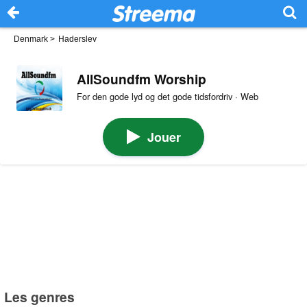
Denmark
>
Haderslev
AllSoundfm Worship
For den gode lyd og det gode tidsfordriv · Web
Jouer
Les genres