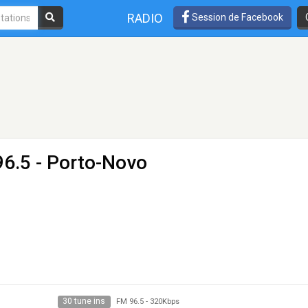
RADIO
Session de Facebook
96.5 - Porto-Novo
30 tune ins
FM 96.5
-
320Kbps