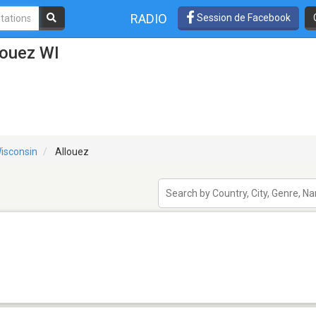
RADIO
Session de Facebook
louez WI
isconsin
Allouez