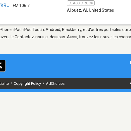
CLASSIC ROCK
 WKRU
FM 106.7
Allouez, WI
,
United States
iPhone, iPad, iPod Touch, Android, Blackberry, et d'autres portables qui
avers le Contactez-nous ci-dessous. Aussi, trouvez les nouvelles chanson
ialité
/
Copyright Policy
/
AdChoices