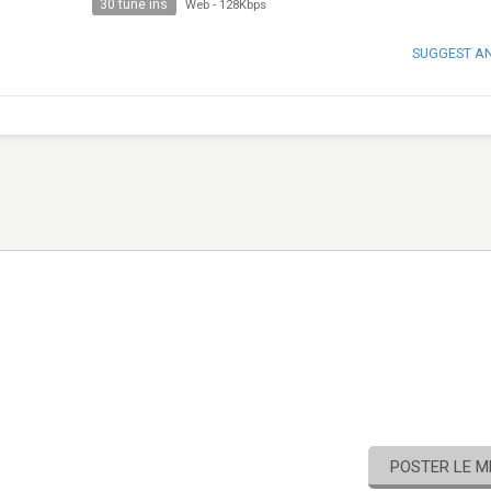
30 tune ins
Web
-
128Kbps
SUGGEST A
POSTER LE 