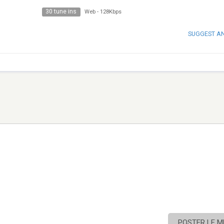
30 tune ins
Web
-
128Kbps
SUGGEST A
POSTER LE 