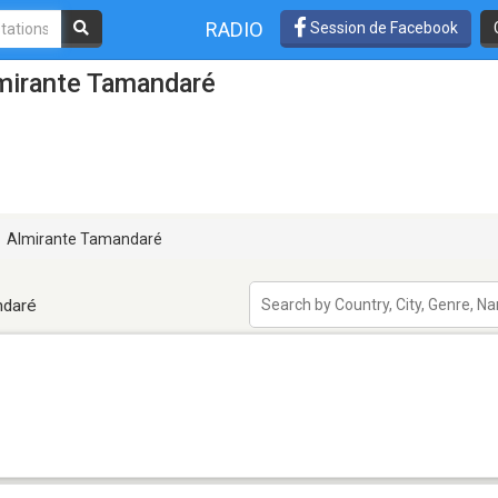
RADIO
Session de Facebook
lmirante Tamandaré
Almirante Tamandaré
ndaré