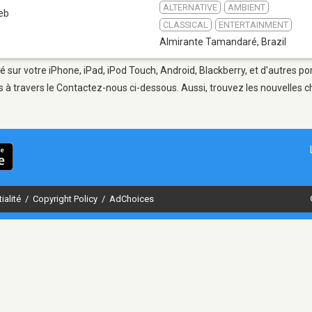
ALTERNATIVE
AMBIENT
eb
CLASSICAL
ENTERTAINMENT
Almirante Tamandaré
,
Brazil
sur votre iPhone, iPad, iPod Touch, Android, Blackberry, et d'autres po
 à travers le Contactez-nous ci-dessous. Aussi, trouvez les nouvelles ch
ialité
/
Copyright Policy
/
AdChoices