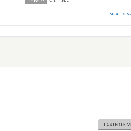
90 tune ins
Web
-
96Kbps
SUGGEST A
POSTER LE 