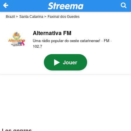
Brazil
>
Santa Catarina
>
Faxinal dos Guedes
Alternativa FM
Uma rádio popular do oeste catarinense! · FM ·
102.7
Jouer
Les genres