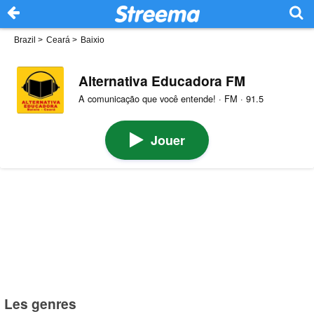
Brazil
>
Ceará
>
Baixio
Alternativa Educadora FM
A comunicação que você entende! · FM · 91.5
Jouer
Les genres