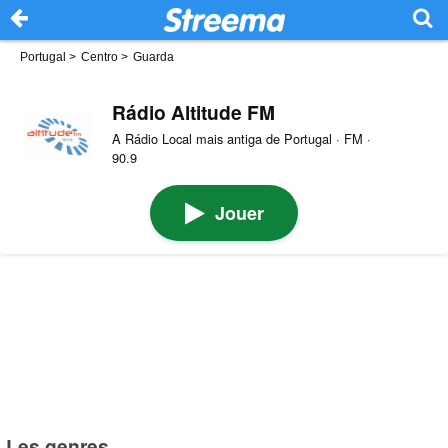
Portugal
>
Centro
>
Guarda
Rádio Altitude FM
A Rádio Local mais antiga de Portugal · FM ·
90.9
Jouer
Les genres