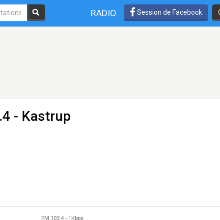
RADIO
Session de Facebook
4 - Kastrup
FM 103.4
-
1Kbps