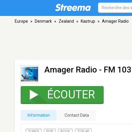
Europe
»
Denmark
»
Zealand
»
Kastrup
»
Amager Radio
Amager Radio
- FM 103.
ÉCOUTER
Information
Contact Data
TUBES
POP
ROCK
TOP 40