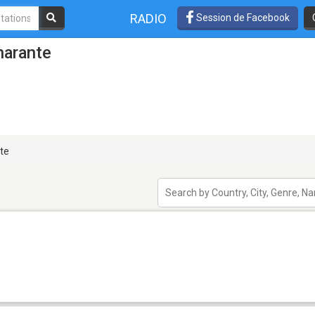
RADIO
Session de Facebook
marante
te