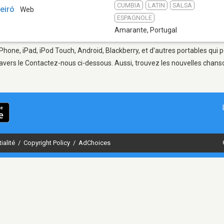
CUMBIA
LATIN
SALSA
eiró
Web
ESPAGNOLE
Amarante
,
Portugal
Phone, iPad, iPod Touch, Android, Blackberry, et d'autres portables qui 
avers le Contactez-nous ci-dessous. Aussi, trouvez les nouvelles chanson
ialité
/
Copyright Policy
/
AdChoices