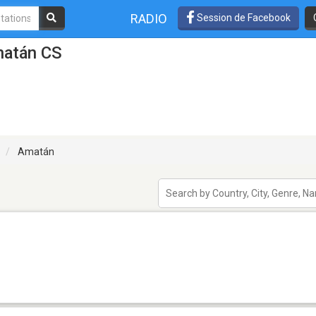
RADIO
Session de Facebook
matán CS
Amatán