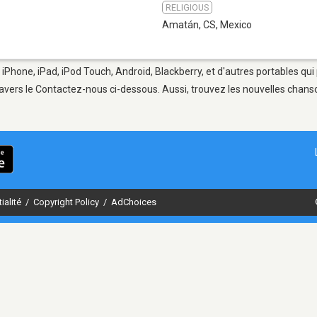
RELIGIOUS
Amatán, CS
,
Mexico
iPhone, iPad, iPod Touch, Android, Blackberry, et d'autres portables qu
avers le Contactez-nous ci-dessous. Aussi, trouvez les nouvelles chanson
ialité
/
Copyright Policy
/
AdChoices