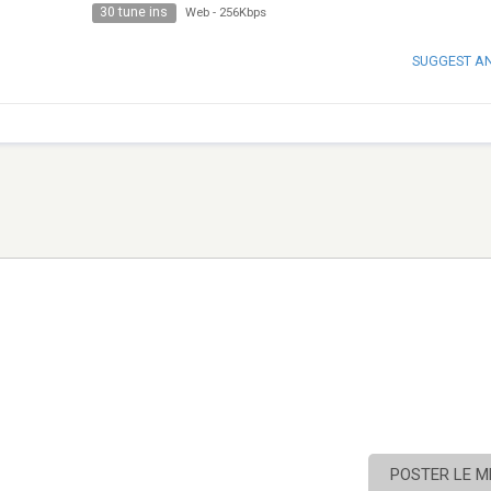
30 tune ins
Web
-
256Kbps
SUGGEST A
POSTER LE 