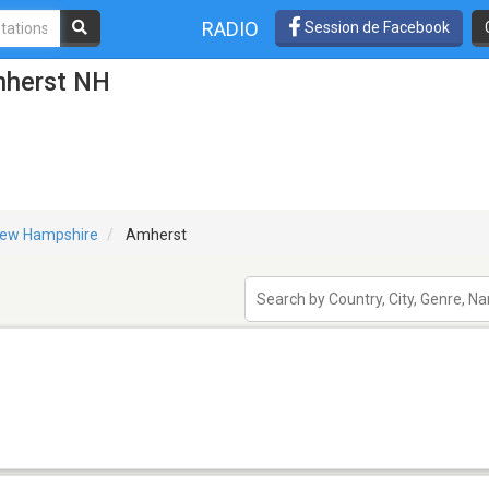
RADIO
Session de Facebook
mherst NH
ew Hampshire
Amherst