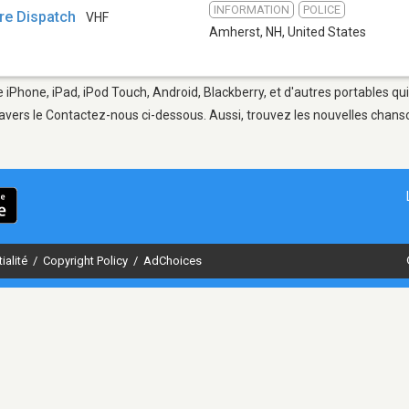
INFORMATION
POLICE
re Dispatch
VHF
Amherst, NH
,
United States
 iPhone, iPad, iPod Touch, Android, Blackberry, et d'autres portables qu
avers le Contactez-nous ci-dessous. Aussi, trouvez les nouvelles chanson
ialité
/
Copyright Policy
/
AdChoices