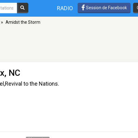
RADIO
Session de Facebook
»
Amidst the Storm
x, NC
,Revival to the Nations.