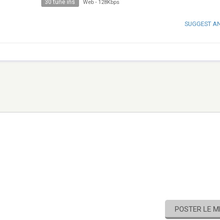
30 tune ins
Web
-
128Kbps
SUGGEST A
POSTER LE 