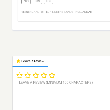
70S
80S
90S
VEENENDAAL
·
UTRECHT
,
NETHERLANDS
·
HOLLANDAIS
Leave a review