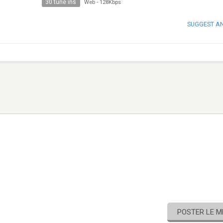
30 tune ins
Web
-
128Kbps
SUGGEST A
POSTER LE 