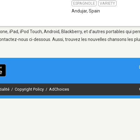
ESPAGNOLE
VARIETY
9
Andujar
,
Spain
one, iPad, iPod Touch, Android, Blackberry, et d'autres portables qui pe
ontactez-nous ci-dessous. Aussi, trouvez les nouvelles chansons les plu
ialité
/
Copyright Policy
/
AdChoices