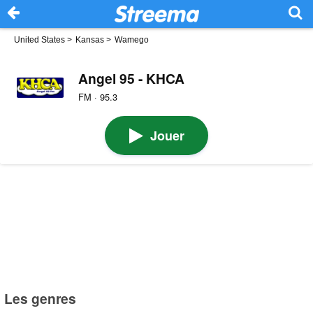
United States
>
Kansas
>
Wamego
Angel 95 - KHCA
FM · 95.3
Jouer
Les genres