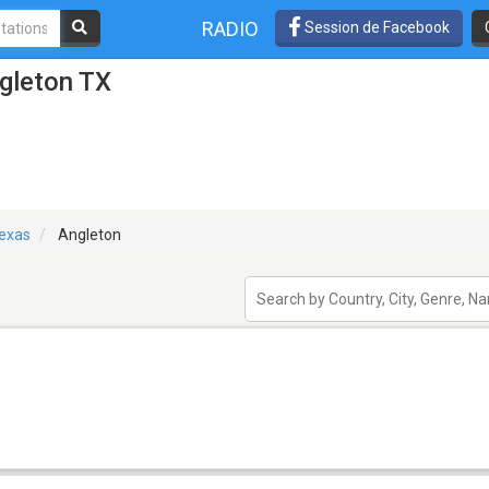
RADIO
Session de Facebook
gleton TX
exas
Angleton