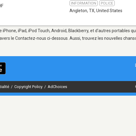
INFORMATION
POLICE
HF
Angleton, TX
,
United States
e iPhone, iPad, iPod Touch, Android, Blackberry, et d'autres portables q
avers le Contactez-nous ci-dessous. Aussi, trouvez les nouvelles chanson
ialité
/
Copyright Policy
/
AdChoices