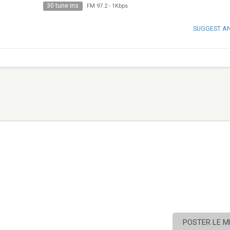
30 tune ins
FM 97.2
-
1Kbps
SUGGEST A
POSTER LE 