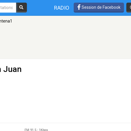
RADIO
Session de Facebook
ntena1
n Juan
FM 91.5
-
1Kbps