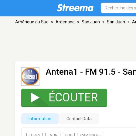
Amérique du Sud
»
Argentine
»
San Juan
»
San Juan
»
A
Antena1
- FM 91.5 - Sa
ÉCOUTER
Information
Contact Data
TUBES
LATIN
POP
ESPAGNOLE