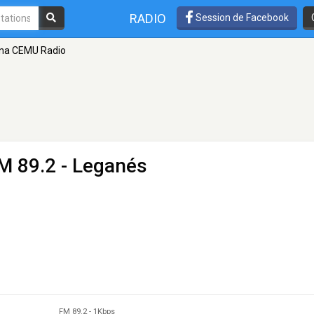
RADIO
Session de Facebook
na CEMU Radio
M 89.2 - Leganés
FM 89.2
-
1Kbps