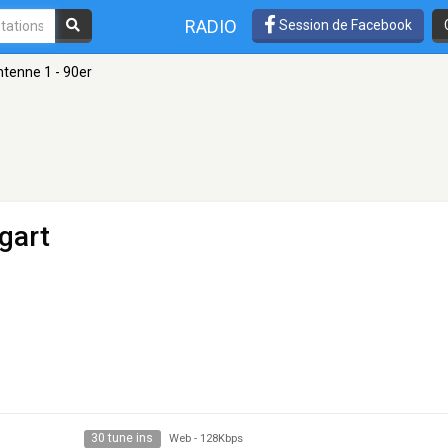
RADIO
Session de Facebook
tenne 1 - 90er
gart
30 tune ins
Web
-
128Kbps