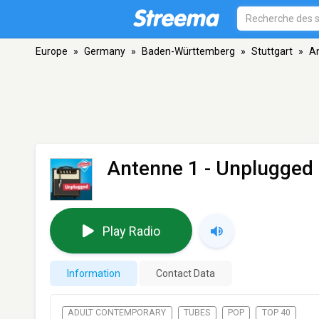
Europe
»
Germany
»
Baden-Württemberg
»
Stuttgart
»
An
Antenne 1 - Unplugged
Play Radio
Information
Contact Data
ADULT CONTEMPORARY
TUBES
POP
TOP 40