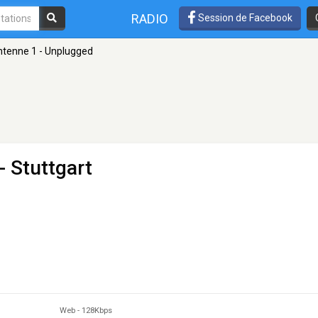
RADIO
Session de Facebook
tenne 1 - Unplugged
- Stuttgart
Web
-
128Kbps