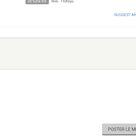
30 tune ins
Web
-
192Kbps
SUGGEST A
POSTER LE 