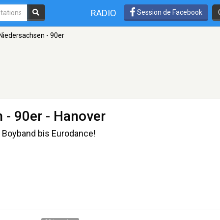
RADIO
Session de Facebook
Niedersachsen - 90er
 - 90er
- Hanover
n Boyband bis Eurodance!