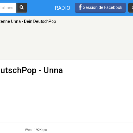
RADIO
Session de Facebook
enne Unna - Dein DeutschPop
eutschPop
- Unna
Web
-
192Kbps