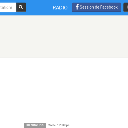
RADIO
Session de Facebook
30 tune ins
Web
-
128Kbps