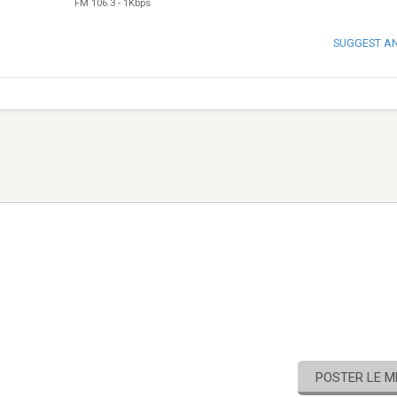
FM 106.3
-
1Kbps
SUGGEST A
POSTER LE 