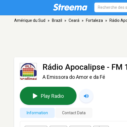
Amérique du Sud
»
Brazil
»
Ceará
»
Fortaleza
»
Rádio Apo
Rádio Apocalipse
- FM 1
A Emissora do Amor e da Fé
Play Radio
Information
Contact Data