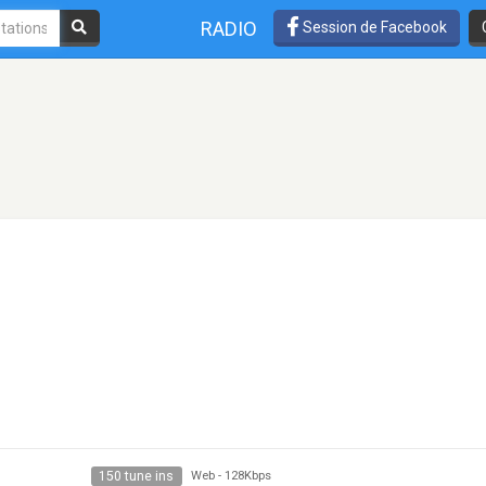
RADIO
Session de Facebook
150 tune ins
Web
-
128Kbps