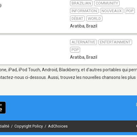
BRAZILIAN
COMMUNITY
9
INFORMATION
NOUVEAUX
POP
DÉBAT
WORLD
Aratiba
,
Brazil
ALTERNATIVE
ENTERTAINMENT
POP
Aratiba
,
Brazil
one, iPad, iPod Touch, Android, Blackberry, et d'autres portables qui pe
tactez-nous ci-dessous. Aussi, trouvez les nouvelles chansons les plus 
ialité
/
Copyright Policy
/
AdChoices