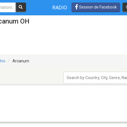
RADIO
Session de Facebook
rcanum OH
hio
Arcanum