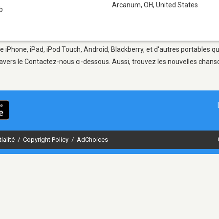
Arcanum, OH
,
United States
b
 iPhone, iPad, iPod Touch, Android, Blackberry, et d'autres portables q
avers le Contactez-nous ci-dessous. Aussi, trouvez les nouvelles chanson
ialité
/
Copyright Policy
/
AdChoices